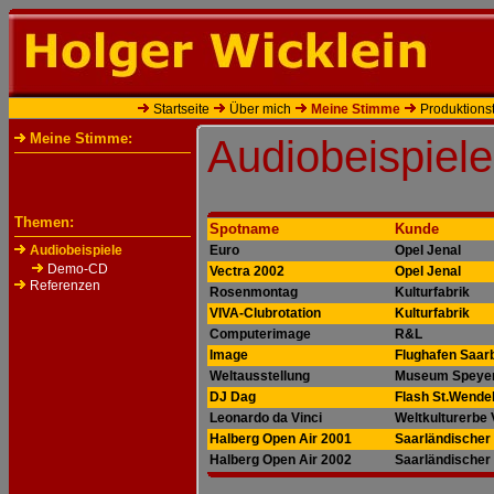
Startseite
Über mich
Meine Stimme
Produktions
Meine Stimme:
Audiobeispiele
Themen:
Spotname
Kunde
Audiobeispiele
Euro
Opel Jenal
Demo-CD
Vectra 2002
Opel Jenal
Referenzen
Rosenmontag
Kulturfabrik
VIVA-Clubrotation
Kulturfabrik
Computerimage
R&L
Image
Flughafen Saar
Weltausstellung
Museum Speye
DJ Dag
Flash St.Wende
Leonardo da Vinci
Weltkulturerbe 
Halberg Open Air 2001
Saarländischer
Halberg Open Air 2002
Saarländischer